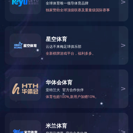
您所在的位置： > >
因业务需求，现向社会招聘总经理秘书一职，具体要求如
1、性别不限，年龄40岁以下，身体健康、性格开朗、乐观