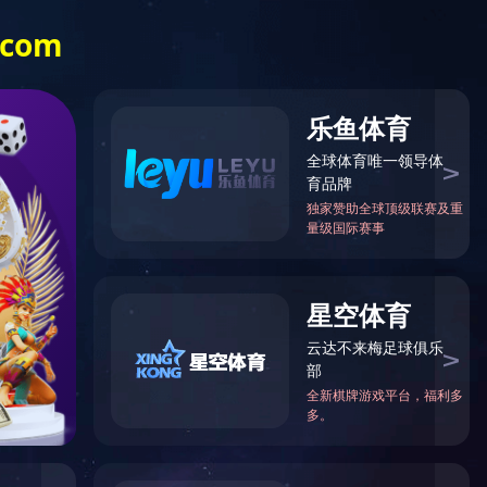
网页版官网，web版登录入口，官方，在线，入口
|
联系我们
公司
人力资源
联系我们