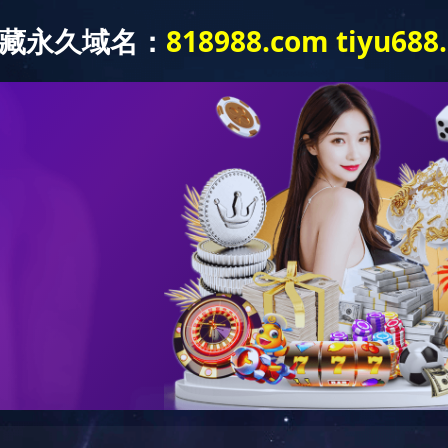
，官方，在线，入口
gonorthbeach.com
返回开云
业荣誉
开云网页版官网，
工程业绩
下属
web版登录入口，官
方，在线，入口