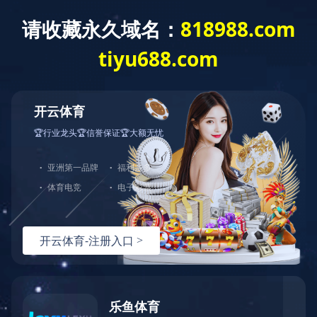
开云网页版官网，web版登录入口，
官方，在线，入口
欢迎访问开云网页版登录入口-开云online（中国） 官方网站！网址：gonorth
开云网页版登录入
公司概况
企业荣誉
口-开云online（中
国）