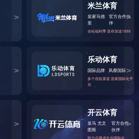
web版登录入口，官方，在线，入口
业企业”称号
的综合实力和出色的业绩表现再次成功入选，这也是公司连续
任履行、企业经营发展、企业管理创新、企业建造能力及开云