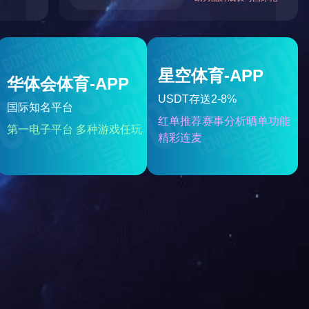
以“匠心”筑根基，以“实干”创佳绩，打造了一系列精品工
分发挥优秀建筑业企业的示范引领作用，积极履行社会责任，