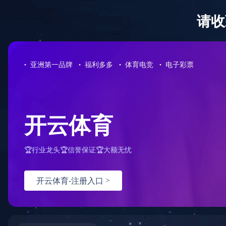
开云网页版官网，web版登录入口
欢迎访问开云网页版登录入口-开云online（中国） 官方网站！网址：
开云网页版登录入
公司概况
企
口-开云online（中
国）