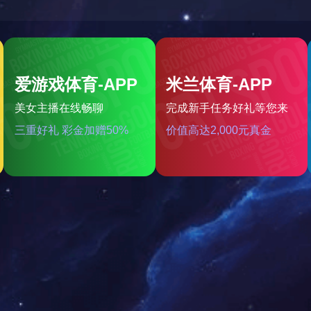
徽州大地数十载，始终秉承“质量第一、信誉至上”的经营宗旨，每一步都
量发展的动力。未来，集团将持续强化质量安全管控，创新发展模式，充
的力量。