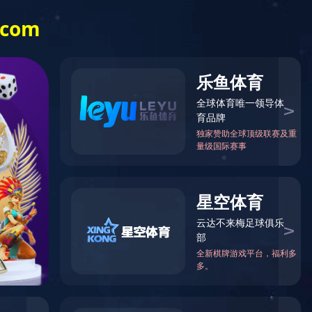
网页版官网，web版登录入口，官方，在线，入口
|
联系我们
公司
人力资源
联系我们