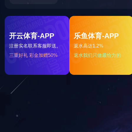
作为黄山市建筑行业的骨干企业，黄山市建工集团扎根
程。此次入选，既是对过往深耕的嘉奖，更是对未来高质
努力打造更多精品工程，为安徽省城乡建设事业贡献更大