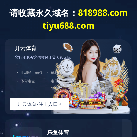
开云网页版官网，web版登录入口，
官方，在线，入口
欢迎访问开云网页版登录入口-开云online（中国） 官方网站！网址：gonorth
开云网页版登录入
公司概况
企业荣誉
口-开云online（中
国）