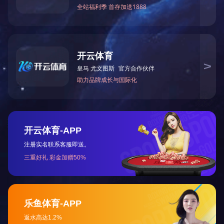
安徽省村镇
备案许可证编号: 
开云网页版登录入口-开云online（中国） 版权所有© 
建议使