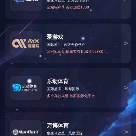
黄山市徽派古建
黄山市屯溪区建