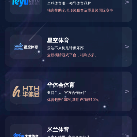
您所在的位置：
开云网页版登录入口-开云online（中国）
>
企业荣誉
企业荣誉
企业荣誉