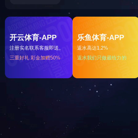
黄山建工认领生
黄山市建工集团党
黄山市建工集团2
黄山城投集团董
转发：黄山市加
转发：黄山市人
市住建局领导莅
黄山城投集团副
集团召开2021
北海路公交枢纽
公司荣获省优质工