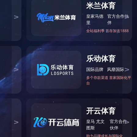
2022-05-12
2022-05-12
2022-05-12
2022-05-12