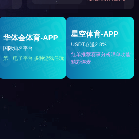
2022-04-28
2022-04-25
2022-03-09
2022-02-24
2022-02-21
2022-02-18
2022-02-17
2021-12-30
2021-12-28
2021-12-23
2021-12-17