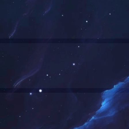
网，web版登录入口，官方，在线，入口