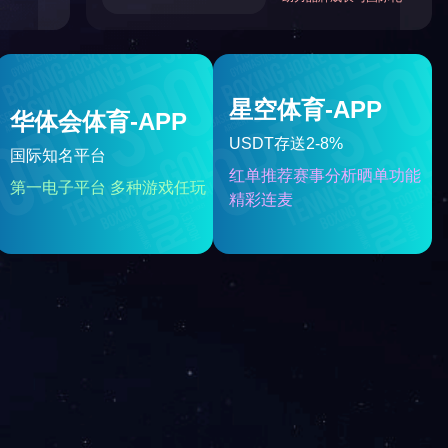
2019-05-08
2019-05-08
2019-05-08
2019-05-08
2019-05-08
2019-05-08
2019-05-08
2019-05-08
5
6
7
8
9
10