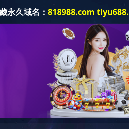
，官方，在线，入口
gonorthbeach.com
返回开云
业荣誉
开云网页版官网，
工程业绩
下属
web版登录入口，官
方，在线，入口